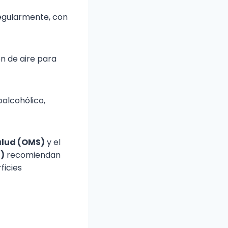
regularmente, con
ón de aire para
oalcohólico,
alud (OMS)
y el
)
recomiendan
ficies