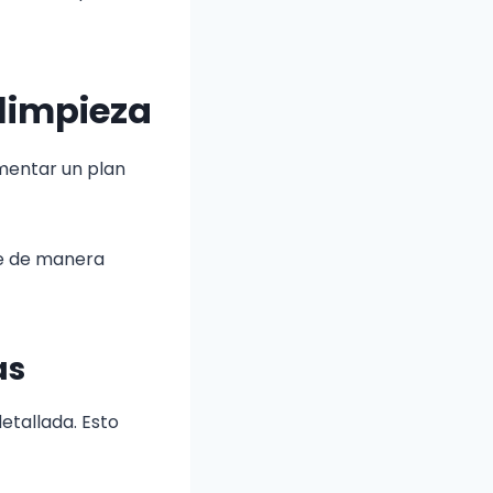
limpieza
ementar un plan
ne de manera
as
etallada. Esto