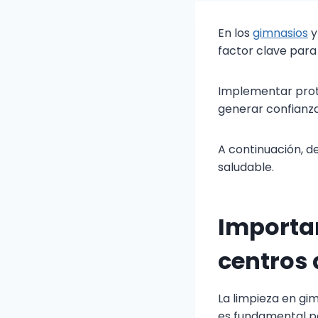
En los
gimnasios
y
factor clave para 
Implementar prot
generar confianza 
A continuación, d
saludable.
Importan
centros 
La limpieza en gim
es fundamental pa