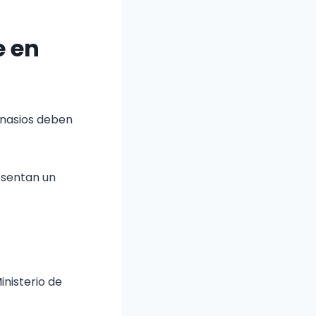
e en
imnasios deben
esentan un
inisterio de