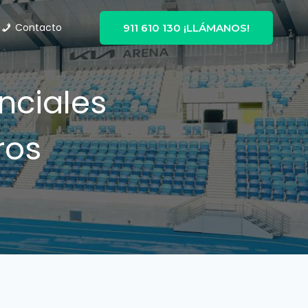
Contacto
911 610 130 ¡LLÁMANOS!
nciales
ros