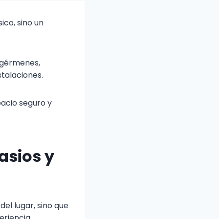
ico, sino un
 gérmenes,
nstalaciones.
acio seguro y
asios y
del lugar, sino que
eriencia