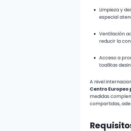
Limpieza y de
especial aten
Ventilación a
reducir la co
Acceso a prod
toallitas desi
A nivel internaci
Centro Europeo 
medidas complemen
compartidas, adem
Requisit