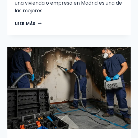
una vivienda o empresa en Madrid es una de
las mejores…
CÓMO
LEER MÁS
MEJORAR
LA
EFICIENCIA
CON
LA
LIMPIEZA
DE
PLACAS
SOLARES
EN
MADRID