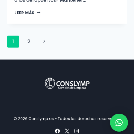
o los aeropuertos? Mantener…
GUÍA
LEER MÁS
PRÁCTICA
SOBRE
CÓMO
Navegación
Siguiente
1
2
LIMPIAR
GRANDES
página
de
SUPERFICIES
PASO
página
A
PASO
© 2026 Conslymp.es - Todos los derechos reservados