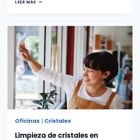
LIMPIEZA
LEER MÁS
DE
CRISTALES
EN
ALTURA
MADRID
PARA
EDIFICIOS
RELUCIENTES
Oficinas
|
Cristales
Limpieza de cristales en